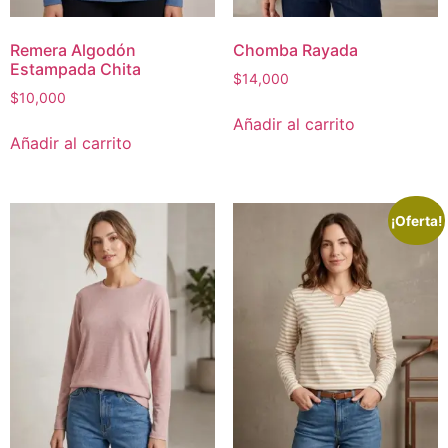
Remera Algodón
Chomba Rayada
Estampada Chita
$
14,000
$
10,000
Añadir al carrito
Añadir al carrito
¡Oferta!